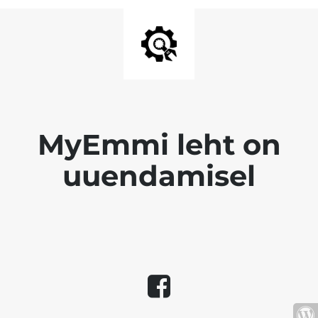
MyEmmi leht on
uuendamisel