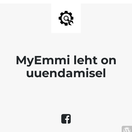
MyEmmi leht on
uuendamisel